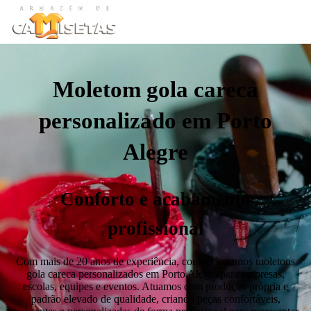
Moletom gola careca
personalizado em Porto
Alegre
Conforto e acabamento
profissional
Com mais de 20 anos de experiência, confeccionamos moletons
gola careca personalizados em Porto Alegre para empresas,
escolas, equipes e eventos. Atuamos com produção própria e
padrão elevado de qualidade, criando peças confortáveis,