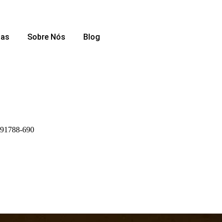
das
Sobre Nós
Blog
, 91788-690